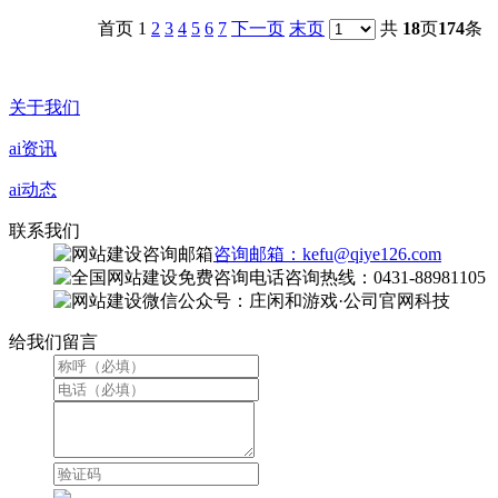
首页 1
2
3
4
5
6
7
下一页
末页
共
18
页
174
条
关于我们
ai资讯
ai动态
联系我们
咨询邮箱：kefu@qiye126.com
咨询热线：0431-88981105
微信公众号：庄闲和游戏·公司官网科技
给我们留言