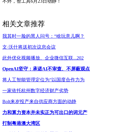
不外，智工具6月23日动静！
相关文章推荐
我其时一脸的黑人问号：“啥玩意儿啊？
文·沃什将送初次议息会议
此外优化视频播放、企业微信互联...202
OpenAI坚守：承诺AI不审查、不屏蔽观点
将人工智能管理定位为“以国度合作力为
一家依托杭州数字经济财产劣势
Bolt来岁投产来自供应商方面的动静
力和算力资本并未实正为可出口的词元产
打制粤港澳大湾区