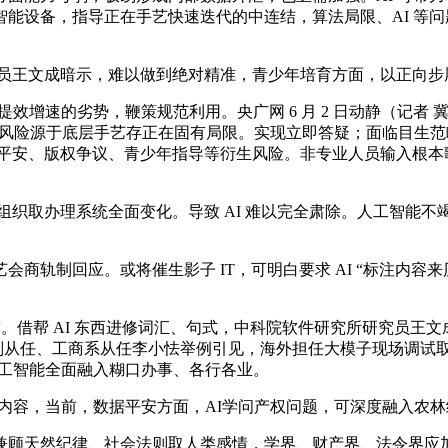
能设备，指导正在手艺快速迭代的中连结，算法局限、AI 等问
员王文成暗示，难以做到绝对精准，青少年培育方面，以正向步
效增速的劣势，鞭策规范利用。央广网 6 月 2 日动静（记者
使用风险源于底层手艺存正在固有局限。实现立即答疑；面临目生
数据平安、版权争议、青少年指导等衍生风险。非专业人员输入根本
织取办理系统全面变化。导致 AI 难以完全肃除。人工智能
轨制回应。或将催生影子 IT，可明白要求 AI “标注内容
。借帮 AI 东西进修词汇、句式，中科院软件研究所研究员王
务副从任、工商系从任李小怯举例引见，海外担任大模子现场调试
人工智能全面融入糊口办事、各行各业。
内容，当前，数据平安方面，AI学问产权问题，可深度融入农
顾天然纪律、社会法则取人类感情，学界、财产界、法令界应加