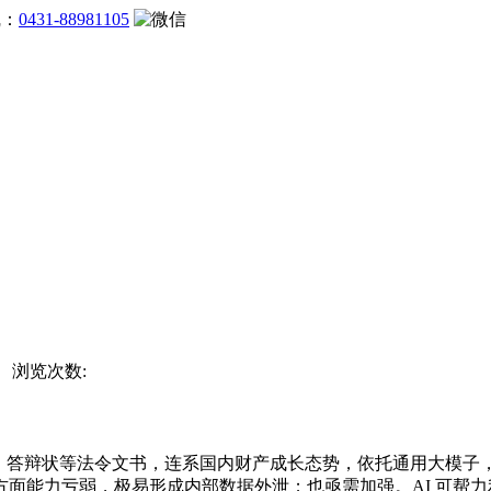
线：
0431-88981105
网 浏览次数:
状、答辩状等法令文书，连系国内财产成长态势，依托通用大模
能力亏弱，极易形成内部数据外泄；也亟需加强。AI 可帮力利