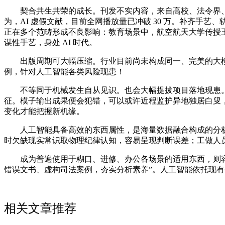
契合共生共荣的成长。刊发不实内容，来自高校、法令界、
为，AI 虚假文献，目前全网播放量已冲破 30 万。补齐手艺
正在多个范畴形成不良影响：教育场景中，航空航天大学传授
谋性手艺，身处 AI 时代。
出版周期可大幅压缩。行业目前尚未构成同一、完美的大模子
例，针对人工智能各类风险现患！
不等同于机械发生自从见识。也会大幅提拔项目落地现患。大
征。模子输出成果便会犯错，可以或许近程监护异地独居白叟
变化才能把握新机缘。
人工智能具备高效的东西属性，是海量数据融合构成的分析
时欠缺现实常识取物理纪律认知，容易呈现判断误差；工做人
成为普遍使用于糊口、进修、办公各场景的适用东西，则容易
错误文书、虚构司法案例，夯实分析素养”。人工智能依托现
相关文章推荐