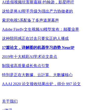
AI造假视频坑害斯嘉丽·约翰逊，影星呼吁
这恰是将AI帮手升级为强出产力协做者的
索尼电视5系配备了多声道屏幕声
Adobe Firefly文生视频AI模型发布：颠覆业界
这种陪同感正在过去只要实正的人播或
17篇论文，详解图的机器学习趋势 NeurIP
2019年十大精彩AI学术论文盘点
制我省高质量成长焦点引擎
特別是正在大數據、云計算、大數據核心
AAAI 2020 论文接收结果出炉，得分 997 论文
关于我们