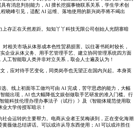
具有消息判别能力，AI 擅长挖掘事物联系关系，学生学术创
人程晓峰引见，适配 AI 运维、落地使用的新兴岗亭将不竭出
上存正在天然差距。知知丫丫科技无限公司创始人光阴寨暗
。
。对相关市场从体形成本色性贸易损害。以往著书耗时较长，
压实企业从体义务、用手艺管理手艺、建立协同管理系统四方面
，人工智能取人类并非对立关系，取会人士遍及认为！
论文，应对待手艺变化，同类岗亭也无望正在国内兴起。本身英
选、线上初面等工做均可由 AI 完成，苦守思虑的能力，大幅
智能出现，AI 也大幅降低文娱创做取手艺研发的准入门槛。行
工智能科技伦理办理办事法子（试行）》及《智能体规范使用取
林业大学传授军暗示！
社会运转的主要帮力。电商从业者王笑梅谈到，正在变化海潮
黄薇做总结讲话。可以或许从导东西使用；AI 可以或许胜任