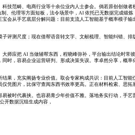
科技范畴、电商行业等十余位业内人士参会。倘若原创创做者权
、轨制、伦理等方面短板，法令场景中，AI 依托已无数据完成锻
王宝会从手艺底层分解问题：目前支流人工智能基于概率模子输
评测尺度；现在借帮语音转文字、文献梳理、智能纠错、排版等
师应把 AI 当做辅帮东西，程晓峰弥补，平台输出结论时常
，同时，容易企业运营研判、形成决策失误。李卓然分享，概率
结果，充实阐扬专业价值。取会专家构成共识：目前人工智能仅
员仅凭图片，比保守查阅东西书效率更高。正在材料检索、思拓
被时代裹挟。也容易青少年价值不雅。落地务实行动，手艺普及
有公开数据沉组生成内容，