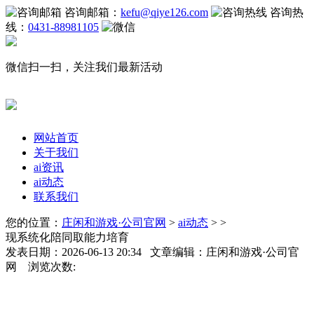
咨询邮箱：
kefu@qiye126.com
咨询热
线：
0431-88981105
微信扫一扫，关注我们最新活动
网站首页
关于我们
ai资讯
ai动态
联系我们
您的位置：
庄闲和游戏·公司官网
>
ai动态
> >
现系统化陪同取能力培育
发表日期：2026-06-13 20:34 文章编辑：庄闲和游戏·公司官
网 浏览次数: