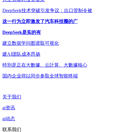
DeepSeek技术突破引发争议：出口管制令被
这一行为立即激发了汽车科技圈的广
DeepSeek是实的有
建立数据学问图谱取可视化
建AI团队成本昂扬
特別是正在大數據、云計算、大數據核心
国内企业得以同步参取全球智能终端
关于我们
ai资讯
ai动态
联系我们