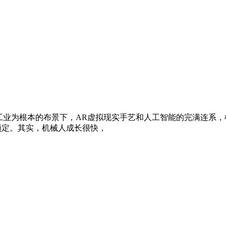
工业为根本的布景下，AR虚拟现实手艺和人工智能的完满连系，
预定。其实，机械人成长很快，