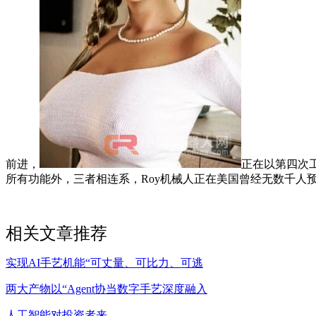
前进，
正在以第四次
所有功能外，三者相连系，Roy机械人正在美国曾经无数千人
相关文章推荐
实现AI手艺机能“可丈量、可比力、可逃
两大产物以“Agent协当数字手艺深度融入
人工智能对投资者来