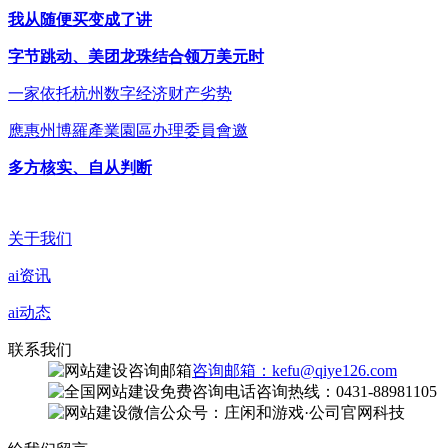
我从随便买变成了讲
字节跳动、美团龙珠结合领万美元时
一家依托杭州数字经济财产劣势
應惠州博羅產業園區办理委員會邀
多方核实、自从判断
关于我们
ai资讯
ai动态
联系我们
咨询邮箱：kefu@qiye126.com
咨询热线：0431-88981105
微信公众号：庄闲和游戏·公司官网科技