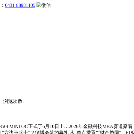
线：
0431-88981105
网 浏览次数:
 B850I MINI OC正式于6月10日上…2026年金融科技MBA赛
体机“六边形兵士”？循博会签约典礼 从“单点措置”“财产协同”，6