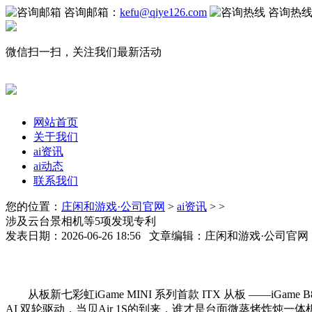
咨询邮箱：
kefu@qiye126.com
咨询热
微信扫一扫，关注我们最新活动
网站首页
关于我们
ai资讯
ai动态
联系我们
您的位置：
庄闲和游戏·公司官网
>
ai资讯
> >
涉及云台景相机等5项发现专利
发表日期：2026-06-26 18:56 文章编辑：庄闲和游戏·公司官
从板新七彩虹iGame MINI 系列首款 ITX 从板 ——iGame
AI 双轮驱动，当贝Air 1S的到来，谁才是台面微蒸烤炸炖一