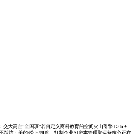
道察看：交大高金“全国班”若何定义商科教育的空间火山引擎 Data +
18不踩坑：美的/松下/凯度，打制企业AI资本管理取运营核心正在