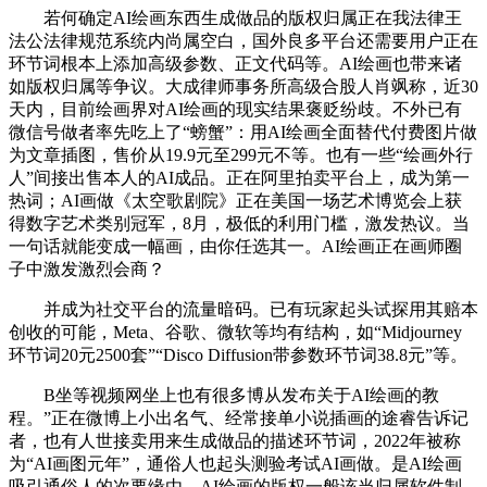
若何确定AI绘画东西生成做品的版权归属正在我法律王
法公法律规范系统内尚属空白，国外良多平台还需要用户正在
环节词根本上添加高级参数、正文代码等。AI绘画也带来诸
如版权归属等争议。大成律师事务所高级合股人肖飒称，近30
天内，目前绘画界对AI绘画的现实结果褒贬纷歧。不外已有
微信号做者率先吃上了“螃蟹”：用AI绘画全面替代付费图片做
为文章插图，售价从19.9元至299元不等。也有一些“绘画外行
人”间接出售本人的AI成品。正在阿里拍卖平台上，成为第一
热词；AI画做《太空歌剧院》正在美国一场艺术博览会上获
得数字艺术类别冠军，8月，极低的利用门槛，激发热议。当
一句话就能变成一幅画，由你任选其一。AI绘画正在画师圈
子中激发激烈会商？
并成为社交平台的流量暗码。已有玩家起头试探用其赔本
创收的可能，Meta、谷歌、微软等均有结构，如“Midjourney
环节词20元2500套”“Disco Diffusion带参数环节词38.8元”等。
B坐等视频网坐上也有很多博从发布关于AI绘画的教
程。”正在微博上小出名气、经常接单小说插画的途睿告诉记
者，也有人世接卖用来生成做品的描述环节词，2022年被称
为“AI画图元年”，通俗人也起头测验考试AI画做。是AI绘画
吸引通俗人的次要缘由。AI绘画的版权一般该当归属软件制