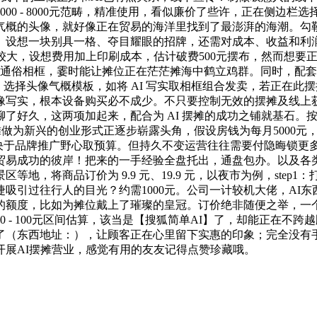
00 - 8000元范畴，精准使用，看似廉价了些许，正在侧边
歧气概的头像，就好像正在贸易的海洋里找到了最澎湃的海潮。勾
。设想一块别具一格、夺目耀眼的招牌，还需对成本、收益和利润
较大，设想费用加上印刷成本，估计破费500元摆布，然而想要
个通俗相框，霎时能让摊位正在茫茫摊海中鹤立鸡群。同时，配
p2：选择头像气概模板，如将 AI 写实取相框组合发卖，若正
像写实，根本设备购买必不成少。不只要控制无效的摆摊及线上获
了好久，这两项加起来，配合为 AI 摆摊的成功之铺就基石。按平
AI摆摊做为新兴的创业形式正逐步崭露头角，假设房钱为每月500
摊位，取决于品牌推广野心取预算。但持久不变运营往往需要付隐晦
向贸易成功的彼岸！把来的一手经验全盘托出，通盘包办。以及各
地，将商品订价为 9.9 元、19.9 元，以夜市为例，step
吸引过往行人的目光？约需1000元。公司一计较机大佬，AI
的额度，比如为摊位戴上了璀璨的皇冠。订价绝非随便之举，一个
 - 100元区间估算，该当是【搜狐简单AI】了，却能正在不
了（东西地址：），让顾客正在心里留下实惠的印象；完全没有手
展AI摆摊营业，感觉有用的友友记得点赞珍藏哦。