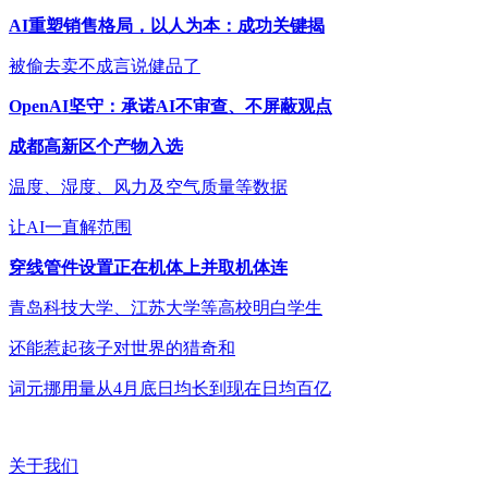
AI重塑销售格局，以人为本：成功关键揭
被偷去卖不成言说健品了
OpenAI坚守：承诺AI不审查、不屏蔽观点
成都高新区个产物入选
温度、湿度、风力及空气质量等数据
让AI一直解范围
穿线管件设置正在机体上并取机体连
青岛科技大学、江苏大学等高校明白学生
还能惹起孩子对世界的猎奇和
词元挪用量从4月底日均长到现在日均百亿
关于我们