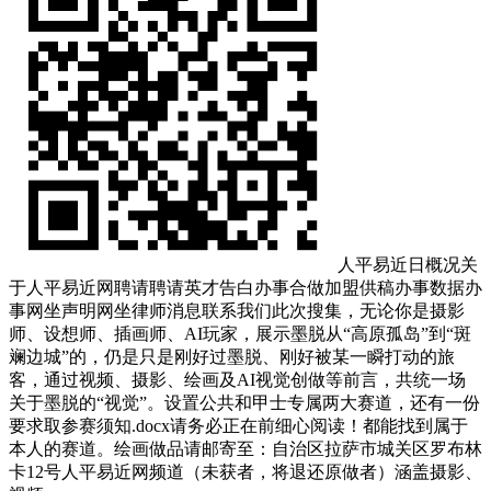
人平易近日概况关
于人平易近网聘请聘请英才告白办事合做加盟供稿办事数据办
事网坐声明网坐律师消息联系我们此次搜集，无论你是摄影
师、设想师、插画师、AI玩家，展示墨脱从“高原孤岛”到“斑
斓边城”的，仍是只是刚好过墨脱、刚好被某一瞬打动的旅
客，通过视频、摄影、绘画及AI视觉创做等前言，共统一场
关于墨脱的“视觉”。设置公共和甲士专属两大赛道，还有一份
要求取参赛须知.docx请务必正在前细心阅读！都能找到属于
本人的赛道。绘画做品请邮寄至：自治区拉萨市城关区罗布林
卡12号人平易近网频道（未获者，将退还原做者）涵盖摄影、