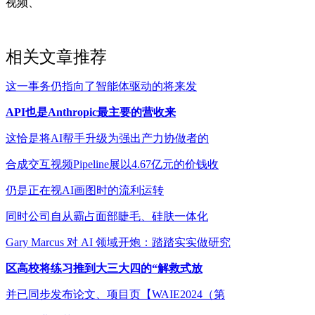
视频、
相关文章推荐
这一事务仍指向了智能体驱动的将来发
API也是Anthropic最主要的营收来
这恰是将AI帮手升级为强出产力协做者的
合成交互视频Pipeline展以4.67亿元的价钱收
仍是正在视AI画图时的流利运转
同时公司自从霸占面部睫毛、硅肤一体化
Gary Marcus 对 AI 领域开炮：踏踏实实做研究
区高校将练习推到大三大四的“解救式放
并已同步发布论文、项目页【WAIE2024（第