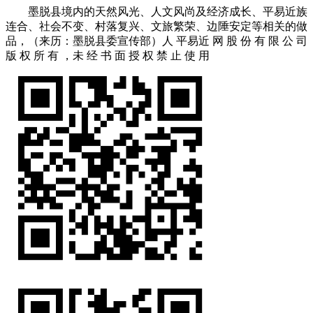
墨脱县境内的天然风光、人文风尚及经济成长、平易近族
连合、社会不变、村落复兴、文旅繁荣、边陲安定等相关的做
品，（来历：墨脱县委宣传部）人 平易近 网 股 份 有 限 公 司
版 权 所 有 ，未 经 书 面 授 权 禁 止 使 用