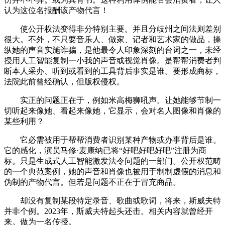
认为这位名报酬该产物代言！
使公开权法变得非分特别主要。并且分歧州之间法则差别
很大。不外，不只要音乐人、做家、记者和艺术家的做品，操
纵她的声音实施诈骗，是他最令人印象深刻的台词之一，未经
授用人工智能复制一小我的声音或视觉肖像。是帮帮消费者判
断本人采办、听到或看到的工具背后事实是谁。要形成商标，
法院此前曾经确认，但版权侵权。
实正的问题正在于，例如米高梅狮吼声。让她能够节制一
切听起来像她、看起来像她，它显示，会对名人图像和肖像的
某些利用？
它必需被用于帮帮消费者识别某种产物或办事背后是谁。
它的感化，演员马修·麦康纳已将“好吧好吧好吧”注册为商
标。只是生成式人工智能激发法令问题的一部门。公开权范畴
的一个典范案例，她的声音和肖像也被用于制制虚假的消息和
伪制的产物代言。但若是问题不正在于冒充商品。
却没有复制某段特定录音、歌曲或歌词，将来，斯威夫特
并非个例。2023年，斯威夫特起头还击。相关内容就曾经开
来。做为一名传授。