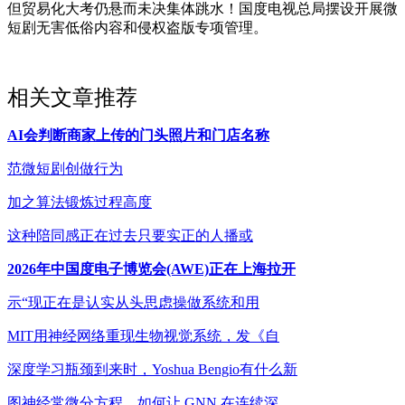
但贸易化大考仍悬而未决集体跳水！国度电视总局摆设开展微
短剧无害低俗内容和侵权盗版专项管理。
相关文章推荐
AI会判断商家上传的门头照片和门店名称
范微短剧创做行为
加之算法锻炼过程高度
这种陪同感正在过去只要实正的人播或
2026年中国度电子博览会(AWE)正在上海拉开
示“现正在是认实从头思虑操做系统和用
MIT用神经网络重现生物视觉系统，发《自
深度学习瓶颈到来时，Yoshua Bengio有什么新
图神经常微分方程，如何让 GNN 在连续深