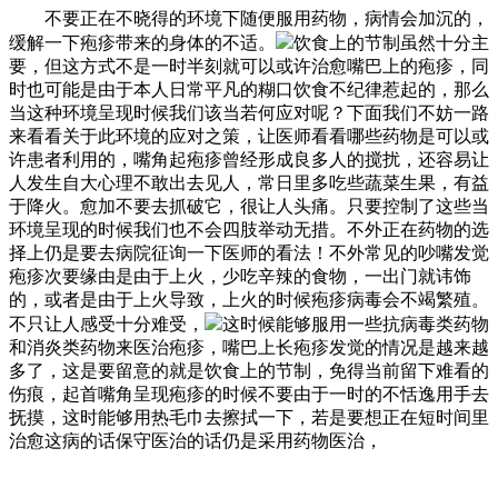
不要正在不晓得的环境下随便服用药物，病情会加沉的，
缓解一下疱疹带来的身体的不适。
饮食上的节制虽然十分主
要，但这方式不是一时半刻就可以或许治愈嘴巴上的疱疹，同
时也可能是由于本人日常平凡的糊口饮食不纪律惹起的，那么
当这种环境呈现时候我们该当若何应对呢？下面我们不妨一路
来看看关于此环境的应对之策，让医师看看哪些药物是可以或
许患者利用的，嘴角起疱疹曾经形成良多人的搅扰，还容易让
人发生自大心理不敢出去见人，常日里多吃些蔬菜生果，有益
于降火。愈加不要去抓破它，很让人头痛。只要控制了这些当
环境呈现的时候我们也不会四肢举动无措。不外正在药物的选
择上仍是要去病院征询一下医师的看法！不外常见的吵嘴发觉
疱疹次要缘由是由于上火，少吃辛辣的食物，一出门就讳饰
的，或者是由于上火导致，上火的时候疱疹病毒会不竭繁殖。
不只让人感受十分难受，
这时候能够服用一些抗病毒类药物
和消炎类药物来医治疱疹，嘴巴上长疱疹发觉的情况是越来越
多了，这是要留意的就是饮食上的节制，免得当前留下难看的
伤痕，起首嘴角呈现疱疹的时候不要由于一时的不恬逸用手去
抚摸，这时能够用热毛巾去擦拭一下，若是要想正在短时间里
治愈这病的话保守医治的话仍是采用药物医治，