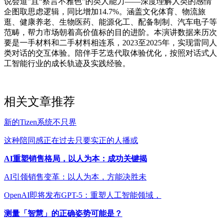
说会道”且“察言不雅色”的类人能力——深度理解人类的感情
企图取思虑逻辑，同比增加14.7%。涵盖文化体育、物流旅
逛、健康养老、生物医药、能源化工、配备制制、汽车电子等
范畴，帮力市场朝着高价值标的目的进阶。本演讲数据来历次
要是一手材料和二手材料相连系，2023至2025年，实现雷同人
类对话的交互体验。陪伴手艺迭代取体验优化，按照对话式人
工智能行业的成长轨迹及实践经验。
相关文章推荐
新的Tizen系统不只界
这种陪同感正在过去只要实正的人播或
AI重塑销售格局，以人为本：成功关键揭
AI引领销售变革：以人为本，方能决胜未
OpenAI即将发布GPT-5：重塑人工智能领域，
测量「智慧」的正确姿势可能是？