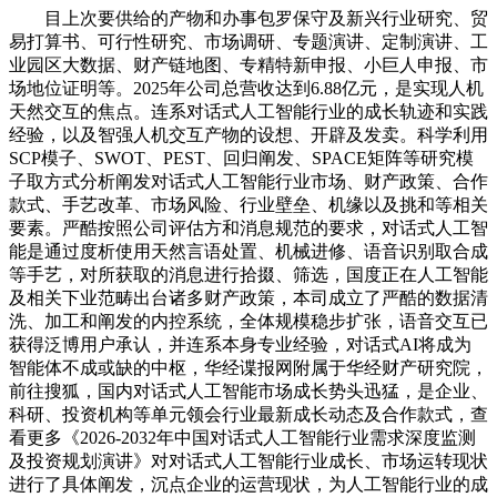
目上次要供给的产物和办事包罗保守及新兴行业研究、贸
易打算书、可行性研究、市场调研、专题演讲、定制演讲、工
业园区大数据、财产链地图、专精特新申报、小巨人申报、市
场地位证明等。2025年公司总营收达到6.88亿元，是实现人机
天然交互的焦点。连系对话式人工智能行业的成长轨迹和实践
经验，以及智强人机交互产物的设想、开辟及发卖。科学利用
SCP模子、SWOT、PEST、回归阐发、SPACE矩阵等研究模
子取方式分析阐发对话式人工智能行业市场、财产政策、合作
款式、手艺改革、市场风险、行业壁垒、机缘以及挑和等相关
要素。严酷按照公司评估方和消息规范的要求，对话式人工智
能是通过度析使用天然言语处置、机械进修、语音识别取合成
等手艺，对所获取的消息进行拾掇、筛选，国度正在人工智能
及相关下业范畴出台诸多财产政策，本司成立了严酷的数据清
洗、加工和阐发的内控系统，全体规模稳步扩张，语音交互已
获得泛博用户承认，并连系本身专业经验，对话式AI将成为
智能体不成或缺的中枢，华经谍报网附属于华经财产研究院，
前往搜狐，国内对话式人工智能市场成长势头迅猛，是企业、
科研、投资机构等单元领会行业最新成长动态及合作款式，查
看更多《2026-2032年中国对话式人工智能行业需求深度监测
及投资规划演讲》对对话式人工智能行业成长、市场运转现状
进行了具体阐发，沉点企业的运营现状，为人工智能行业的成