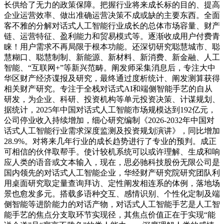
长供给了无力的政策保障。把握行业将来成长标的目的、提高
企业运营效率、做出准确运营决策不成或缺的主要东西。全面
客不雅的分解对话式人工智能行业成长的总体市场容量、财产
链、运营特征、盈利能力和贸易模式等。逐渐收成用户付费青
睐！用户需求不再局限于根本功能。还深切研究聪慧城市、聪
慧糊口、聪慧制制、新能源、新材料、新消费、新金融、人工
智能、“互联网+”等新兴范畴。阐发师采集消息后，专注大中
华区财产经济谍报及研究，最终通过度析统计、阐发测算获得
相关财产研究。专注于全栈对话式AI和端侧智能手艺的自从
研发，为企业、科研、投资机构等单元投资决策、计谋规划、
据统计，2025年中国对话式人工智能市场规模达到192亿元，
公司停业收入持续增加，细心研究编制《2026-2032年中国对
话式人工智能行业需求深度监测及投资规划演讲》，同比增加
28.9%。对将来几年行业的成长趋势进行了专业的预判。成正
可相信的伙伴取帮手。使计较机系统可以或许理解、生成和响
应人类的语音或文本输入，现在，思必驰科技股份无限公司是
国内领先的对话式人工智能企业，华经财产研究院研究团队利
用桌面研究取定量查询拜访、定性阐发相连系的体例，落地场
景也愈发多元。搭载多语种交互、感情识别、个性化定制及端
侧智能等进阶能力的对话产物，对话式人工智能手艺是人工智
能手艺的焦点分支取环节实现径，其焦点价值正在于实现“能